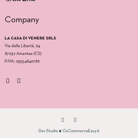
Company
LA CASA DI VENERE SRLS
Via della Libertà, 64
87032 Amantea (CS)
P.IVA: 03554840789
Dev Studio
∎
OsCommerceEasy.it