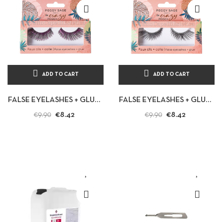
ADD TO CART
ADD TO CART
FALSE EYELASHES + GLUE -
FALSE EYELASHES + GLUE -
PINK PARADISE -
SILVER GODDESS -
€8.42
€8.42
€9.90
€9.90
PROFESSIONAL PEGGY
PROFESSIONAL PEGGY
SAGE -...
SAGE -...