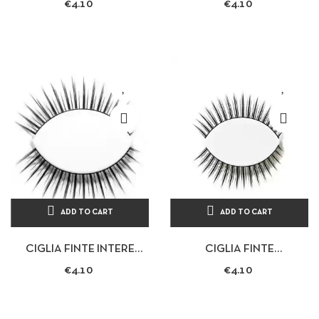
€4.10
€4.10
FÉLIN CON COLLA DA 1 G
REVEUR CON COLLA DA 1
G
ADD TO CART
ADD TO CART
CIGLIA FINTE INTERE
CIGLIA FINTE
PROFESSIONALI MODELLO
PROFESSIONALI CON
€4.10
€4.10
SÉDUCTEUR CON COLLA
COLLA DI 1 G
DA 1 G