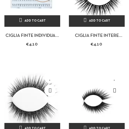
ADD TO CART
ADD TO CART
CIGLIA FINTE INDIVIDUALI
CIGLIA FINTE INTERE
AD USO PROFESSIONALE
PROFESSIONALI MODELLO
€4.10
€4.10
60 PZ 9 MM
AUDACIEUX CON COLLA
DA 1 G
ADD TO CART
ADD TO CART