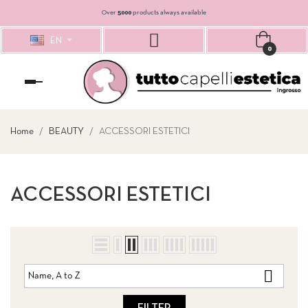
Over
5000
products always available
EN
0
Toggle
navigation
Home
BEAUTY
ACCESSORI ESTETICI
ACCESSORI ESTETICI

Name, A to Z