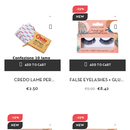
-15%
NEW
ADD TO CART
ADD TO CART
CREDO LAME PER
FALSE EYELASHES + GLUE -
TAGLIACALLI
BLUE LAGOON -
€2.50
€8.42
€9.90
CONFEZIONE 10 LAME
PROFESSIONAL PEGGY
PER PEDICURE ESTETICA
SAGE - BE...
-15%
-15%
NEW
NEW