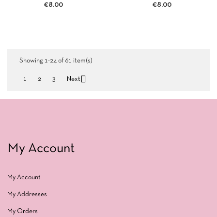
CONFEZIONE 10 LAME DA
CONFEZIONE 10 LAME DA
€8.00
€8.00
15 MM LAMA ESTETICA...
18 MM LAMA ESTETICA...
Showing 1-24 of 61 item(s)

1
2
3
Next
My Account
My Account
My Addresses
My Orders