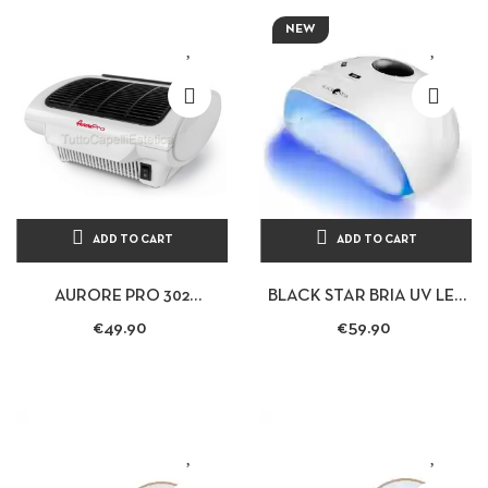
NEW
ADD TO CART
ADD TO CART
AURORE PRO 302
BLACK STAR BRIA UV LED
POWERFUL AND SILENT
LAMP 48W FOR NAIL
€49.90
€59.90
TABLE VACUUM CLEANER.
RECONSTRUCTION